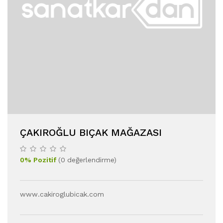
ÇAKIROĞLU BIÇAK MAĞAZASI
0
%
Pozitif
(
0
değerlendirme
)
www.cakiroglubicak.com