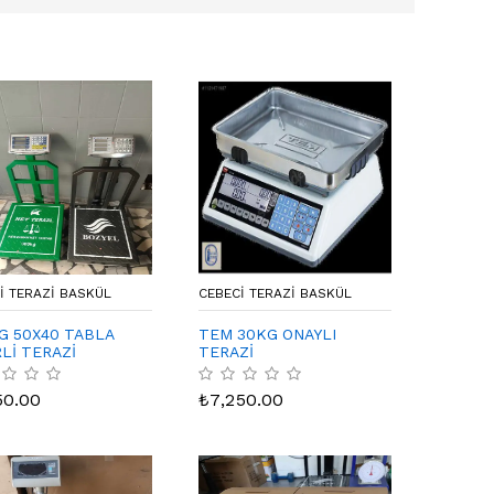
I TERAZI BASKÜL
CEBECI TERAZI BASKÜL
G 50X40 TABLA
TEM 30KG ONAYLI
RLİ TERAZİ
TERAZİ
50.00
₺
7,250.00