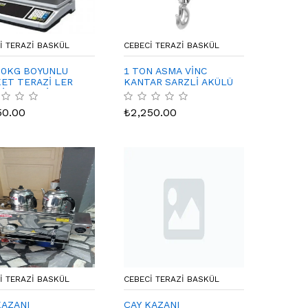
I TERAZI BASKÜL
CEBECI TERAZI BASKÜL
30KG BOYUNLU
1 TON ASMA VİNC
ET TERAZİ LER
KANTAR SARZLİ AKÜLÜ
Rİ KULLANİMA
N
50.00
₺
2,250.00
I TERAZI BASKÜL
CEBECI TERAZI BASKÜL
KAZANI
ÇAY KAZANI