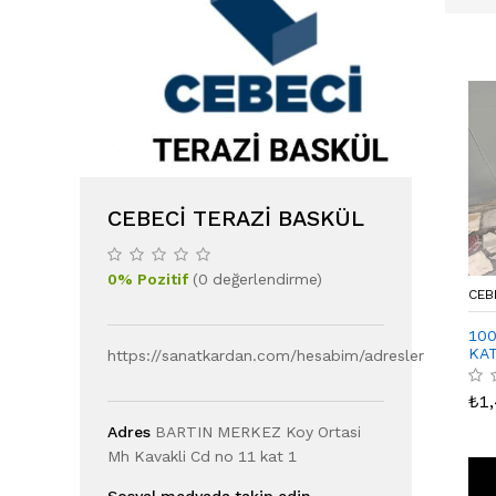
CEBECI TERAZI BASKÜL
0
%
Pozitif
(
0
değerlendirme
)
CEB
100
KAT
https://sanatkardan.com/hesabim/adresler
₺
1
Adres
BARTIN MERKEZ Koy Ortasi
Mh Kavakli Cd no 11 kat 1
Sosyal medyada takip edin