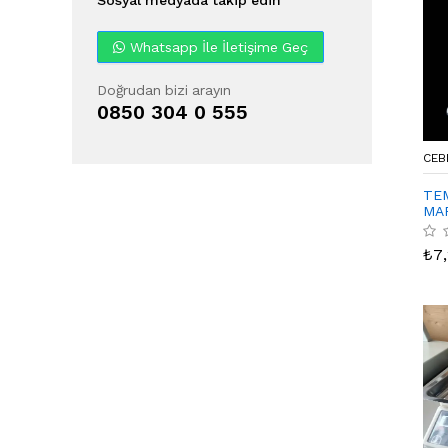
Whatsapp İle İletişime Geç
Doğrudan bizi arayın
0850 304 0 555
CEB
TE
MA
TER
KU
₺
7