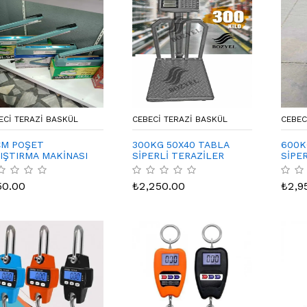
ECI TERAZI BASKÜL
CEBECI TERAZI BASKÜL
CEBEC
CM POŞET
300KG 50X40 TABLA
600K
IŞTIRMA MAKİNASI
SİPERLİ TERAZİLER
SİPE
50.00
₺
2,250.00
₺
2,9