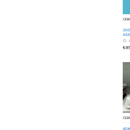
CEB
30
AS
₺
9
CEB
40K