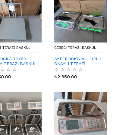
I TERAZI BASKÜL
CEBECI TERAZI BASKÜL
300KG 70X60
AYTER 30KG MÜHÜRLU
A TERAZİ BASKÜL
ONAYLI TERAZİ
50.00
₺
2,650.00