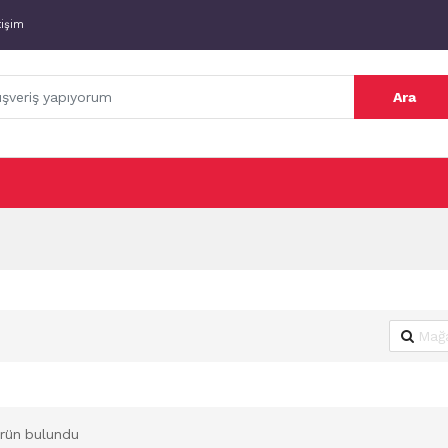
tişim
Ara
rün bulundu