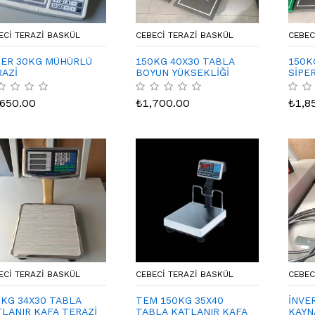
ECI TERAZI BASKÜL
CEBECI TERAZI BASKÜL
CEBEC
TER 30KG MÜHÜRLÜ
150KG 40X30 TABLA
150K
AZİ
BOYUN YÜKSEKLİĞİ
SİPE
70CM KATLANIR
TERAZİ
,650.00
₺
1,700.00
₺
1,8
ECI TERAZI BASKÜL
CEBECI TERAZI BASKÜL
CEBEC
KG 34X30 TABLA
TEM 150KG 35X40
İNVE
LANIR KAFA TERAZİ
TABLA KATLANIR KAFA
KAYN