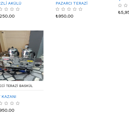
ZLİ AKÜLÜ
PAZARCI TERAZİ
₺
5,9
,250.00
₺
950.00
ECI TERAZI BASKÜL
 KAZANI
,950.00