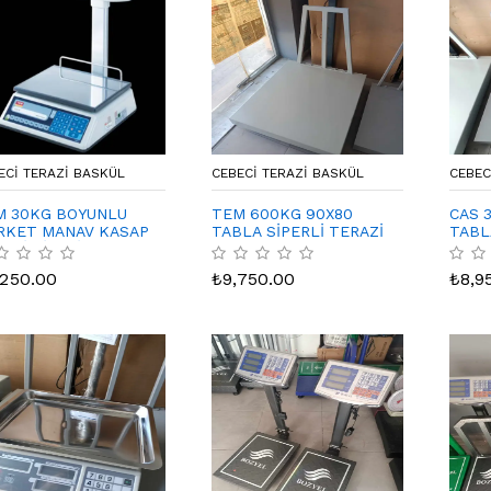
ECI TERAZI BASKÜL
CEBECI TERAZI BASKÜL
CEBEC
M 30KG BOYUNLU
TEM 600KG 90X80
CAS 
RKET MANAV KASAP
TABLA SİPERLİ TERAZİ
TABL
AZİ TİCARİ
LLANİMA UYGUN
,250.00
₺
9,750.00
₺
8,9