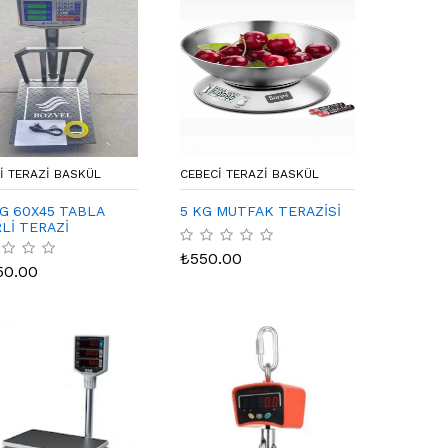
I TERAZI BASKÜL
CEBECI TERAZI BASKÜL
G 60X45 TABLA
5 KG MUTFAK TERAZİSİ
RLİ TERAZİ
₺
550.00
50.00