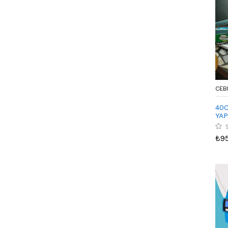
CEB
40
YAP
₺
9