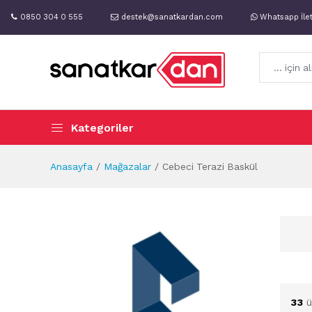
0850 304 0 555
destek@sanatkardan.com
Whatsapp İle
Kategoriler
Anasayfa
Mağazalar
Cebeci Terazi Baskül
33
ü