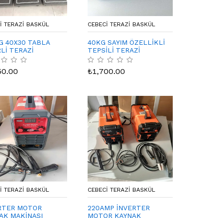
I TERAZI BASKÜL
CEBECI TERAZI BASKÜL
G 40X30 TABLA
40KG SAYIM ÖZELLİKLİ
RLİ TERAZİ
TEPSİLİ TERAZİ
50.00
₺
1,700.00
I TERAZI BASKÜL
CEBECI TERAZI BASKÜL
RTER MOTOR
220AMP İNVERTER
AK MAKİNASI
MOTOR KAYNAK