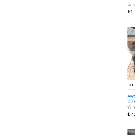
₺
1
CEB
AW
BÜ
₺
7