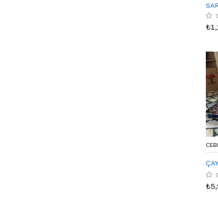
SAR
₺
1
CEB
ÇAY
₺
5