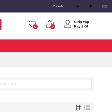
Yardım
🇹🇷
Giriş Yap
Kayıt Ol
0
0