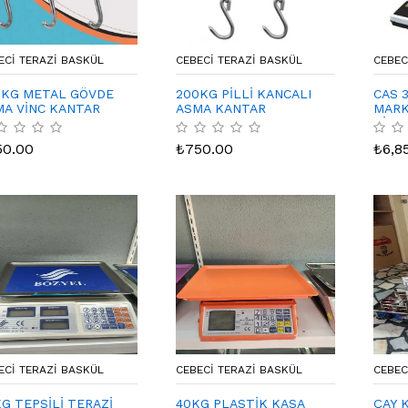
ECI TERAZI BASKÜL
CEBECI TERAZI BASKÜL
CEBEC
0KG METAL GÖVDE
200KG PİLLİ KANCALI
CAS 
MA VİNC KANTAR
ASMA KANTAR
MARK
TİCA
UYGU
50.00
₺
750.00
₺
6,8
ECI TERAZI BASKÜL
CEBECI TERAZI BASKÜL
CEBEC
G TEPSİLİ TERAZİ
40KG PLASTİK KASA
ÇAY 