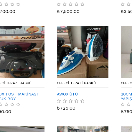
TERAZİ TİCARİ
220A
KULLANİMA UYGUN
,700.00
₺
7,500.00
₺
3,5
ECI TERAZI BASKÜL
CEBECI TERAZI BASKÜL
CEBEC
OX TOST MAKİNASI
AWOX ÜTÜ
20CM
YÜK BOY
YAPI
₺
725.00
50.00
₺
750