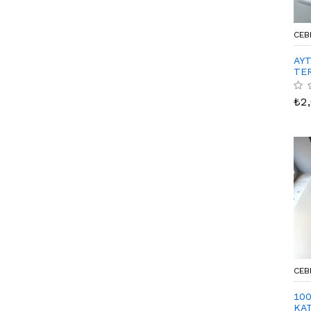
CEB
AY
TER
₺
2
CEB
100
KAT