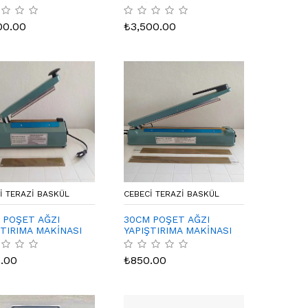
MP
MAKİNASI
00.00
₺
3,500.00
I TERAZI BASKÜL
CEBECI TERAZI BASKÜL
 POŞET AĞZI
30CM POŞET AĞZI
ŞTIRIMA MAKİNASI
YAPIŞTIRIMA MAKİNASI
.00
₺
850.00