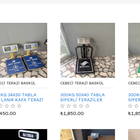
ECI TERAZI BASKÜL
CEBECI TERAZI BASKÜL
CEBEC
KG 34X30 TABLA
300KG 50X40 TABLA
300K
LANIR KAFA TERAZİ
SİPERLİ TERAZİLER
SİPE
,450.00
₺
1,850.00
₺
1,8