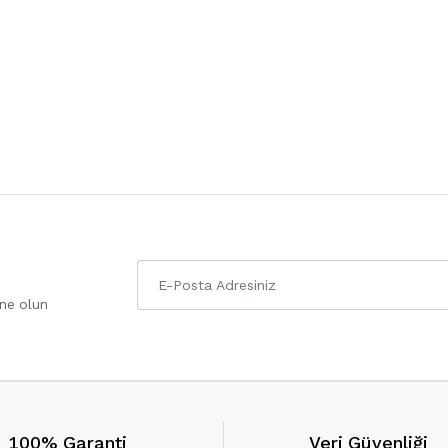
one olun
100% Garanti
Veri Güvenliği