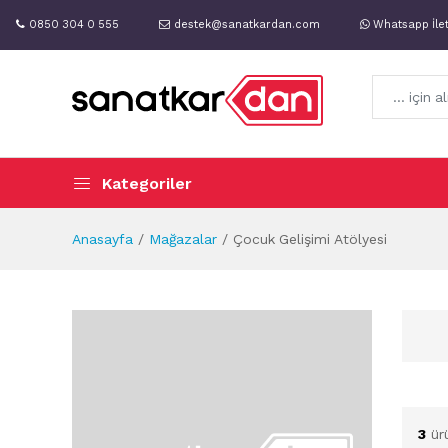
0850 304 0 555
destek@sanatkardan.com
Whatsapp İle
Kategoriler
Anasayfa
Mağazalar
Çocuk Gelişimi Atölyesi
3
ür