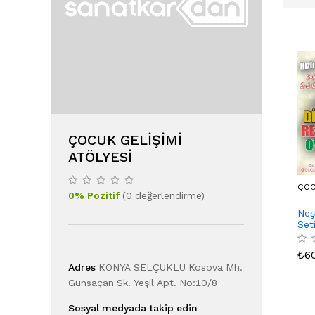
ÇOCUK GELIŞIMI
ATÖLYESI
ÇOC
0
%
Pozitif
(
0
değerlendirme
)
Neş
Set
₺
6
Adres
KONYA SELÇUKLU Kosova Mh.
Günsaçan Sk. Yeşil Apt. No:10/8
Sosyal medyada takip edin