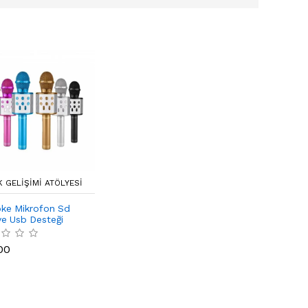
 GELIŞIMI ATÖLYESI
ke Mikrofon Sd
ve Usb Desteği
00