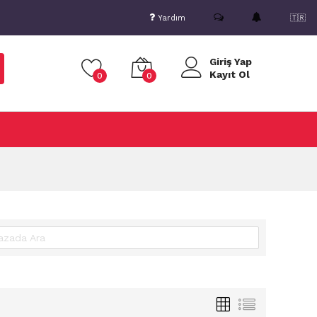
Yardım
🇹🇷
Giriş Yap
Kayıt Ol
0
0