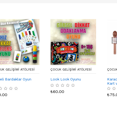
UK GELIŞIMI ATÖLYESI
ÇOCUK GELIŞIMI ATÖLYESI
ÇOCUK
eli Bardaklar Oyun
Look Look Oyunu
Karao
i
Kart 
₺
60.00
0.00
₺
75.