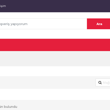
tişim
Ara
ün bulundu