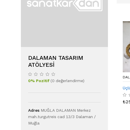
DALAMAN TASARIM
ATÖLYESI
DAL
0
%
Pozitif
(
0
değerlendirme
)
Üçl
₺
2
Adres
MUĞLA DALAMAN Merkez
mah.turgutreis cad 13/3 Dalaman /
Muğla