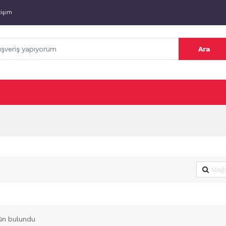
tişim
Ara
ün bulundu