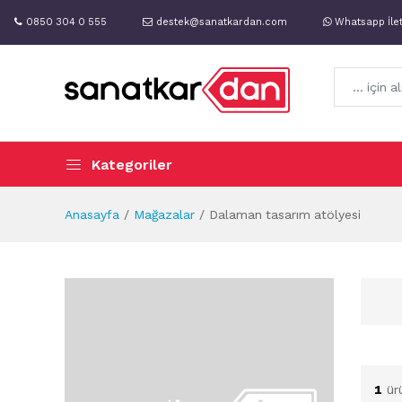
0850 304 0 555
destek@sanatkardan.com
Whatsapp İle
Kategoriler
Anasayfa
Mağazalar
Dalaman tasarım atölyesi
1
ür