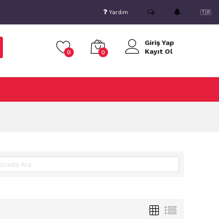
Yardım
🇹🇷
Giriş Yap
Kayıt Ol
0
0