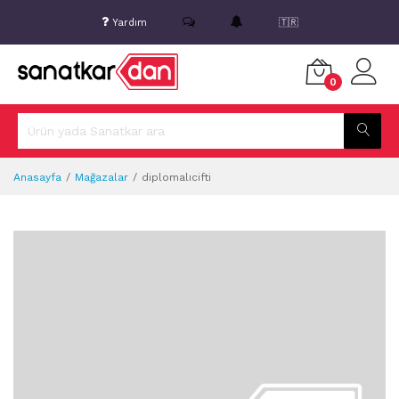
Yardım
🇹🇷
0
Anasayfa
Mağazalar
diplomalıcifti