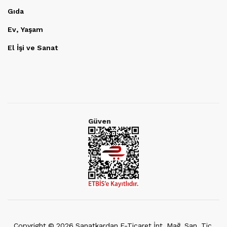
Gıda
Ev, Yaşam
El İşi ve Sanat
Güven
Copyright ©
2026
Sanatkardan E-Ticaret İnt. Mağ. San. Tic.