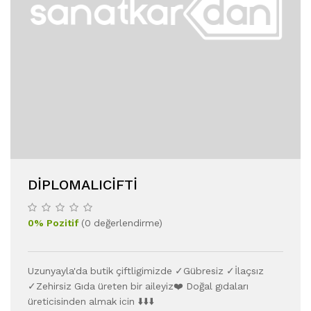
DIPLOMALICIFTI
0
%
Pozitif
(
0
değerlendirme
)
Uzunyayla'da butik çiftligimizde ✓Gübresiz ✓İlaçsız
✓Zehirsiz Gıda üreten bir aileyiz❤️ Doğal gıdaları
üreticisinden almak icin ⬇️⬇️⬇️