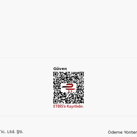
Güven
c. Ltd. Şti.
Ödeme Yöntem