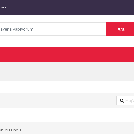
tişim
Ara
ün bulundu