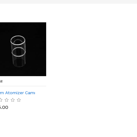
M
m Atomizer Camı
5.00