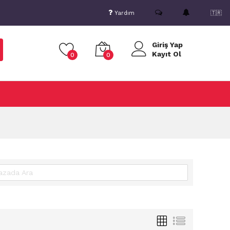
Yardım
🇹🇷
Giriş Yap
Kayıt Ol
0
0