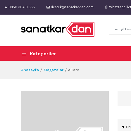
0850 304 0 555
destek@sanatkardan.com
Whatsapp İle
Kategoriler
Anasayfa
Mağazalar
eCam
1
ür