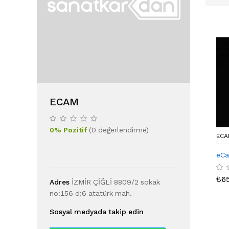
ECAM
0
%
Pozitif
(
0
değerlendirme
)
ECA
eCa
₺
6
Adres
İZMİR ÇİĞLİ 8809/2 sokak
no:156 d:6 atatürk mah.
Sosyal medyada takip edin