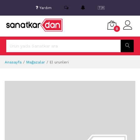
Yardım
🇹🇷
0
Anasayfa
Mağazalar
El urunleri