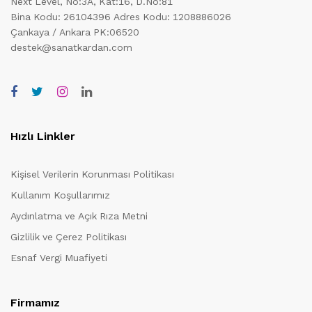
Next Level, No:3A, Kat:16, D.No:81
Bina Kodu: 26104396
Adres Kodu: 1208886026
Çankaya / Ankara PK:06520
destek@sanatkardan.com
Hızlı Linkler
Kişisel Verilerin Korunması Politikası
Kullanım Koşullarımız
Aydınlatma ve Açık Rıza Metni
Gizlilik ve Çerez Politikası
Esnaf Vergi Muafiyeti
Firmamız