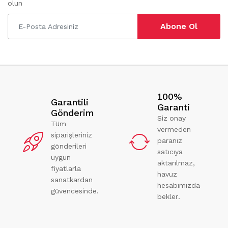
olun
Abone Ol
100%
Garantili
Garanti
Gönderim
Siz onay
Tüm
vermeden
siparişleriniz
paranız
gönderileri
satıcıya
uygun
aktarılmaz,
fiyatlarla
havuz
sanatkardan
hesabımızda
güvencesinde.
bekler.