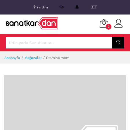
Yardım
🇹🇷
0
Anasayfa
Mağazalar
Etamincimom