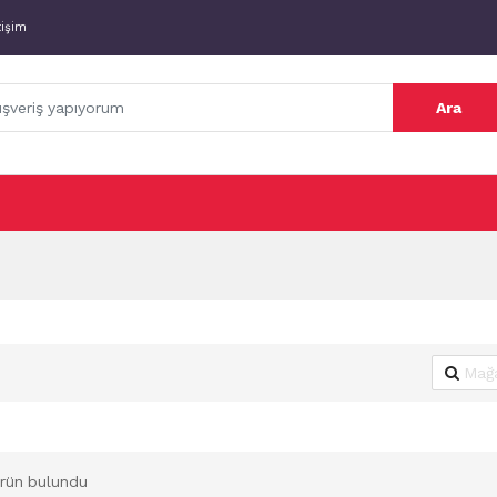
tişim
Ara
rün bulundu