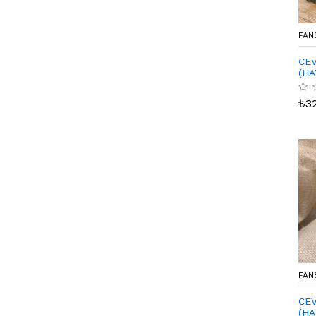
FAN
CEV
(HA
₺
3
FAN
CEV
(HA