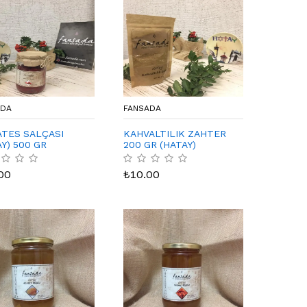
ADA
FANSADA
TES SALÇASI
KAHVALTILIK ZAHTER
Y) 500 GR
200 GR (HATAY)
00
₺
10.00