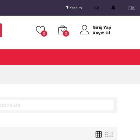
Yardım
🇹🇷
Giriş Yap
Kayıt Ol
0
0