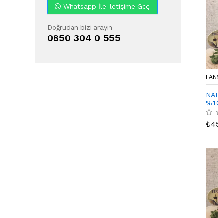
Whatsapp İle İletişime Geç
Doğrudan bizi arayın
0850 304 0 555
FAN
NAR
%1
₺
4