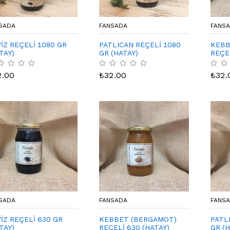
SADA
FANSADA
FANS
İZ REÇELİ 1080 GR
PATLICAN REÇELİ 1080
KEBB
TAY)
GR (HATAY)
REÇE
(HATA
2.00
₺
32.00
₺
32.
SADA
FANSADA
FANS
İZ REÇELİ 630 GR
KEBBET (BERGAMOT)
PATL
TAY)
REÇELİ 630 (HATAY)
GR (H