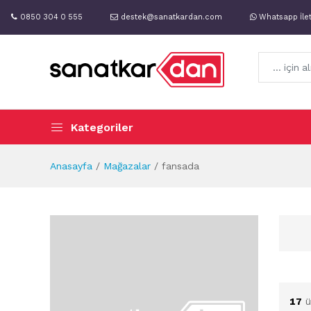
0850 304 0 555
destek@sanatkardan.com
Whatsapp İle
Kategoriler
Anasayfa
Mağazalar
fansada
17
ü