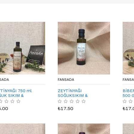
SADA
FANSADA
FANS
TİNYAĞI 750 ml
ZEYTİNYAĞI
BİBE
UK SIKIM &
SOĞUKSIKIM &
500 
TRESİZ (HATAY)
FİLTRESİZ 250 ml
(Hatay)
5.00
₺
17.50
₺
17.