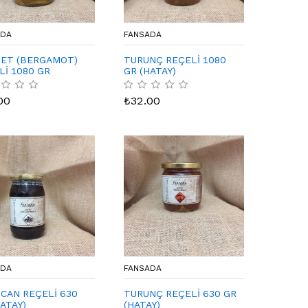
ADA
FANSADA
ET (BERGAMOT)
TURUNÇ REÇELİ 1080
Lİ 1080 GR
GR (HATAY)
Y)
00
₺
32.00
ADA
FANSADA
ICAN REÇELİ 630
TURUNÇ REÇELİ 630 GR
ATAY)
(HATAY)