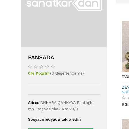
FANSADA
0
%
Pozitif
(
0
değerlendirme
)
FAN
ZEY
SOĞ
FİL
Adres
ANKARA ÇANKAYA Esatoğlu
₺
3
mh. Başak Sokak No: 28/3
Sosyal medyada takip edin