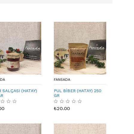
ADA
FANSADA
R SALÇASI (HATAY)
PUL BİBER (HATAY) 250
GR
GR
00
₺
20.00