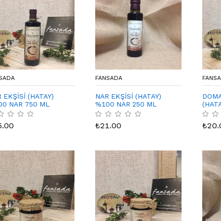
SADA
FANSADA
FANS
 EKŞİSİ (HATAY)
NAR EKŞİSİ (HATAY)
DOMA
00 NAR 750 ML
%100 NAR 250 ML
(HATA
5.00
₺
21.00
₺
20.