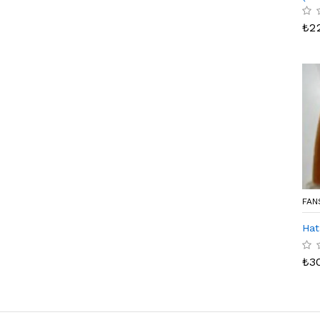
₺
2
FAN
Hat
₺
3