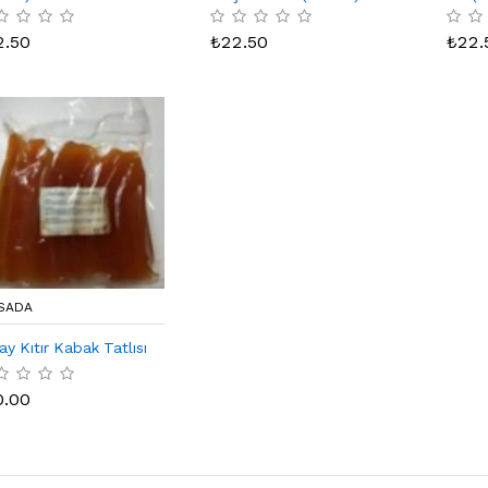
2.50
₺
22.50
₺
22.
SADA
ay Kıtır Kabak Tatlısı
0.00