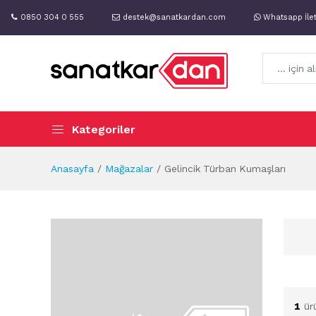
0850 304 0 555
destek@sanatkardan.com
Whatsapp İle
Kategoriler
Anasayfa
Mağazalar
Gelincik Türban Kumaşları
1
ür