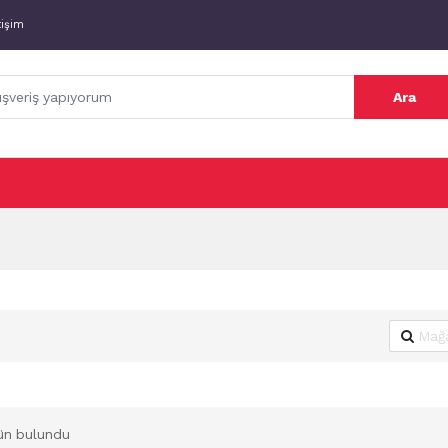
tişim
Ara
ün bulundu