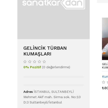
GELINCIK TÜRBAN
KUMAŞLARI
GEL
0
%
Pozitif
(
0
değerlendirme
)
KUM
Kum
₺
8
Adres
İSTANBUL SULTANBEYLİ
Mehmet Akif mah. Sirma sok. No:10
D:3 Sultanbeyli/İstanbul