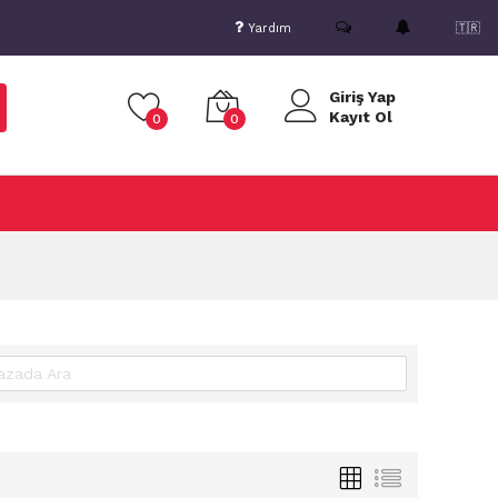
Yardım
🇹🇷
Giriş Yap
Kayıt Ol
0
0