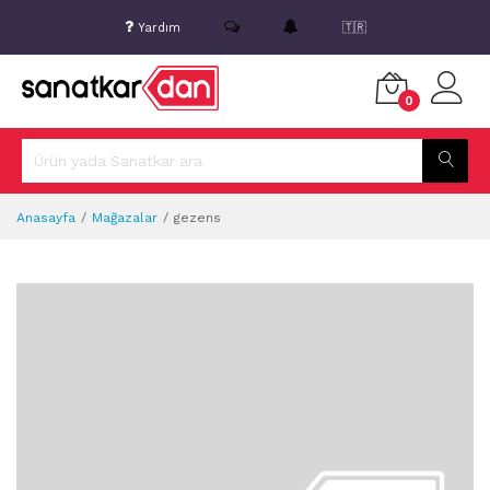
Yardım
🇹🇷
0
Anasayfa
Mağazalar
gezens