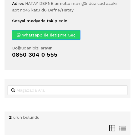
Adres
HATAY DEFNE armutlu mah gündüz cad azakir
apt no45 kat3 d6 Defne/Hatay
Sosyal medyada takip edin
Whatsapp İle İletişime Geç
Doğrudan bizi arayın
0850 304 0 555
2
ürün bulundu