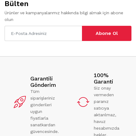
Bülten
Ürünler ve kampanyalarımız hakkında bilgi almak için abone
olun
Abone Ol
100%
Garantili
Garanti
Gönderim
Siz onay
Tüm
vermeden
siparişleriniz
paranız
gönderileri
satıcıya
uygun
aktarılmaz,
fiyatlarla
havuz
sanatkardan
hesabımızda
güvencesinde.
bekler.