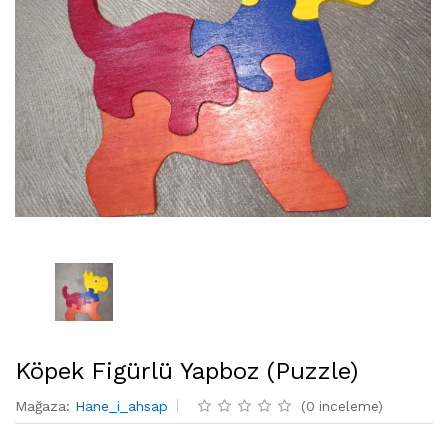
Köpek Figürlü Yapboz (Puzzle)
Mağaza
:
Hane_i_ahsap
(
0
inceleme
)