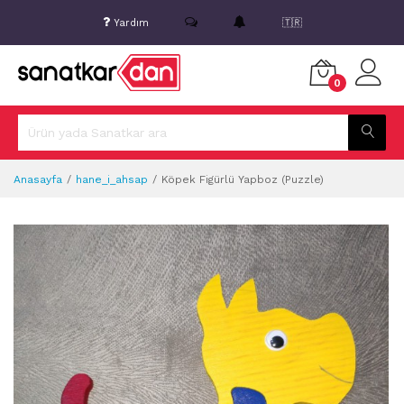
Yardım
🇹🇷
0
Anasayfa
hane_i_ahsap
Köpek Figürlü Yapboz (Puzzle)