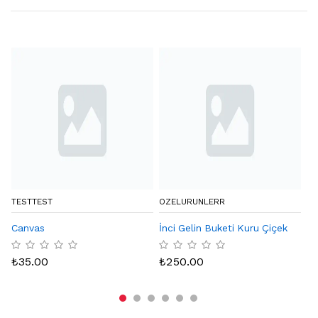
TESTTEST
OZELURUNLERR
BY
Canvas
İnci Gelin Buketi Kuru Çiçek
Eq
Ka
₺
35.00
₺
250.00
₺