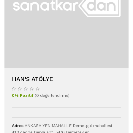
HAN'S ATÖLYE
0
%
Pozitif
(
0
değerlendirme
)
Adres
ANKARA YENİMAHALLE Demetgül mahallesi
413.cadde Derya apt. 54/6 Demetevler