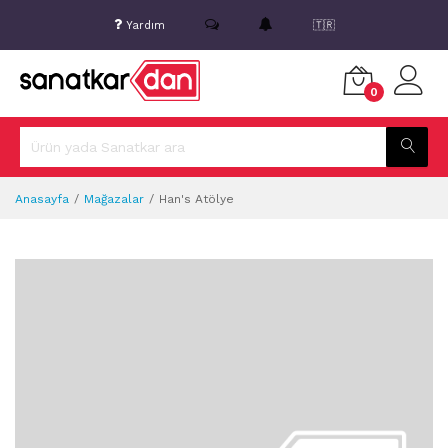
Yardım
🇹🇷
0
Anasayfa
Mağazalar
Han's Atölye