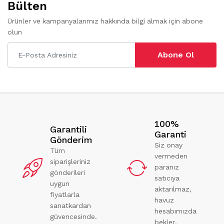
Bülten
Ürünler ve kampanyalarımız hakkında bilgi almak için abone
olun
Abone Ol
100%
Garantili
Garanti
Gönderim
Siz onay
Tüm
vermeden
siparişleriniz
paranız
gönderileri
satıcıya
uygun
aktarılmaz,
fiyatlarla
havuz
sanatkardan
hesabımızda
güvencesinde.
bekler.