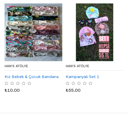
HAN'S ATÖLYE
HAN'S ATÖLYE
Kız Bebek & Çocuk Bandana
Kampanyalı Set 1
₺
10.00
₺
55.00