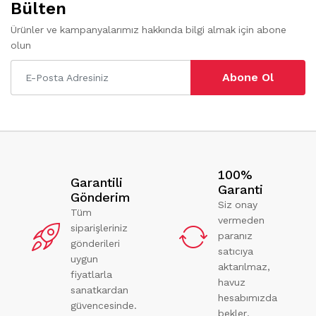
Bülten
Ürünler ve kampanyalarımız hakkında bilgi almak için abone
olun
Abone Ol
100%
Garantili
Garanti
Gönderim
Siz onay
Tüm
vermeden
siparişleriniz
paranız
gönderileri
satıcıya
uygun
aktarılmaz,
fiyatlarla
havuz
sanatkardan
hesabımızda
güvencesinde.
bekler.