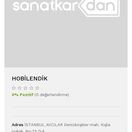
HOBİLENDİK
0
%
Pozitif
(
0
değerlendirme
)
Adres
İSTANBUL AVCILAR Denizköşkler mah. Kışla
sokak. No:15 D:4