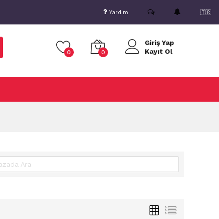
Yardım
🇹🇷
Giriş Yap
Kayıt Ol
0
0