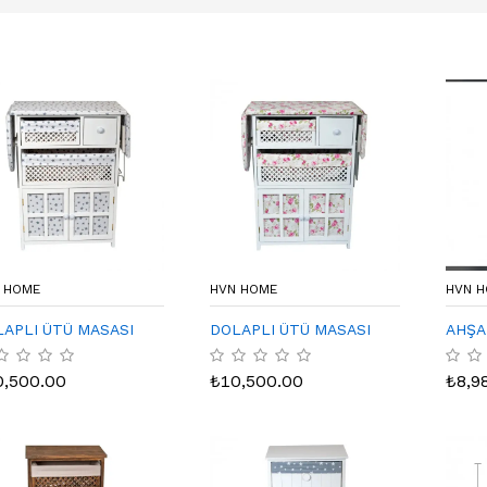
 HOME
HVN HOME
HVN 
APLI ÜTÜ MASASI
DOLAPLI ÜTÜ MASASI
AHŞA
0,500.00
₺
10,500.00
₺
8,9