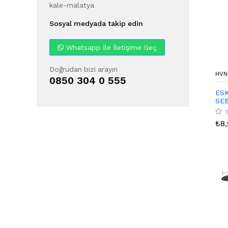
kale-malatya
Sosyal medyada takip edin
Whatsapp İle İletişime Geç
Doğrudan bizi arayın
HVN
0850 304 0 555
ES
SE
₺
8