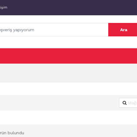
tişim
Ara
rün bulundu