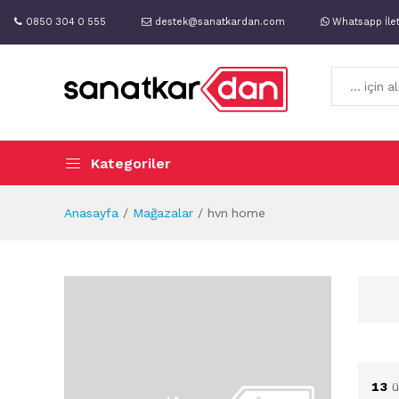
0850 304 0 555
destek@sanatkardan.com
Whatsapp İle
Kategoriler
Anasayfa
Mağazalar
hvn home
13
ü