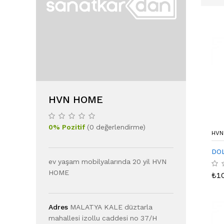
HVN HOME
0
%
Pozitif
(
0
değerlendirme
)
HVN
DOL
ev yaşam mobilyalarında 20 yil HVN
HOME
₺
1
Adres
MALATYA KALE düztarla
mahallesi izollu caddesi no 37/H