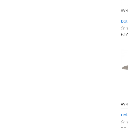
HVN
Dol
₺
1
HVN
Dol