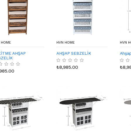
 HOME
HVN HOME
HVN 
KİTME AHŞAP
AHŞAP SEBZELİK
Ahşap
BZELİK
₺
8,985.00
₺
8,9
,985.00