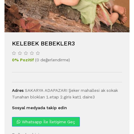
KELEBEK BEBEKLER3
0
%
Pozitif
(
0
değerlendirme
)
Adres
SAKARYA ADAPAZARI Şeker mahallesi ak sokak
Tunahan blokları 1.etap 2.giris kat1 daire3
Sosyal medyada takip edin
Whatsapp İle İletişime Geç