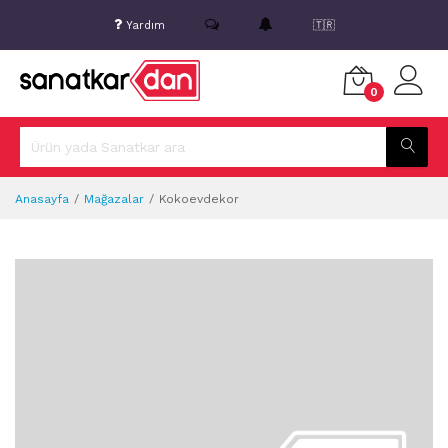
Yardım
🇹🇷
0
Anasayfa
Mağazalar
Kokoevdekor