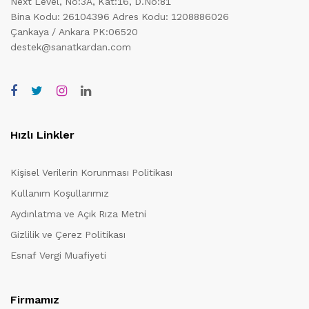
Next Level, No:3A, Kat:16, D.No:81
Bina Kodu: 26104396
Adres Kodu: 1208886026
Çankaya / Ankara PK:06520
destek@sanatkardan.com
Hızlı Linkler
Kişisel Verilerin Korunması Politikası
Kullanım Koşullarımız
Aydınlatma ve Açık Rıza Metni
Gizlilik ve Çerez Politikası
Esnaf Vergi Muafiyeti
Firmamız