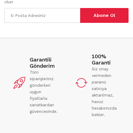
olun
Abone Ol
100%
Garantili
Garanti
Gönderim
Siz onay
Tüm
vermeden
siparişleriniz
paranız
gönderileri
satıcıya
uygun
aktarılmaz,
fiyatlarla
havuz
sanatkardan
hesabımızda
güvencesinde.
bekler.