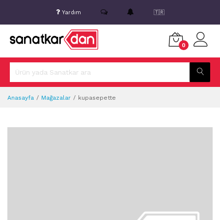
Yardım
🇹🇷
0
Anasayfa
Mağazalar
kupasepette