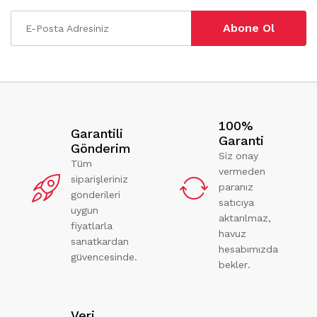
Abone Ol
100%
Garantili
Garanti
Gönderim
Siz onay
Tüm
vermeden
siparişleriniz
paranız
gönderileri
satıcıya
uygun
aktarılmaz,
fiyatlarla
havuz
sanatkardan
hesabımızda
güvencesinde.
bekler.
Veri