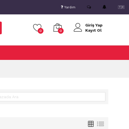
Yardım
🇹🇷
Giriş Yap
Kayıt Ol
0
0