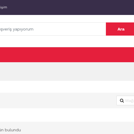
tişim
Ara
ün bulundu