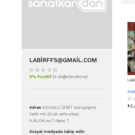
LABIRFF5@GMAIL.COM
0
%
Pozitif
(
0
değerlendirme
)
LAB
Sad
₺
1
Adres
KOCAELİ İZMİT kuruçeşme
fatih mh.33.sk vefa sitesi
A.BLOK.no7.daire.7
Sosyal medyada takip edin