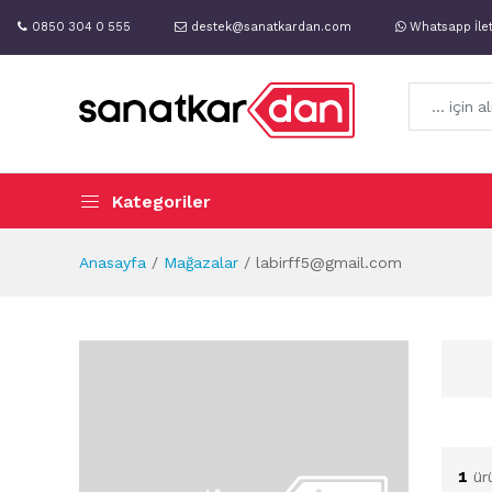
0850 304 0 555
destek@sanatkardan.com
Whatsapp İle
Kategoriler
Anasayfa
Mağazalar
labirff5@gmail.com
1
ür