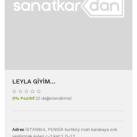
LEYLA GIYIM...
0
%
Pozitif
(
0
değerlendirme
)
Adres
İSTANBUL PENDİK kurtköy mah karakaya sok
yeşilırmak evleri c-2 kat:1 D-12