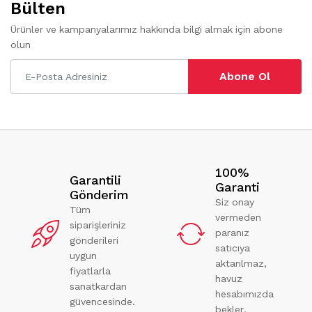
Bülten
Ürünler ve kampanyalarımız hakkında bilgi almak için abone
olun
Abone Ol
100%
Garantili
Garanti
Gönderim
Siz onay
Tüm
vermeden
siparişleriniz
paranız
gönderileri
satıcıya
uygun
aktarılmaz,
fiyatlarla
havuz
sanatkardan
hesabımızda
güvencesinde.
bekler.