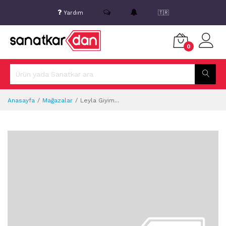
Yardım
🇹🇷
0
Anasayfa
Mağazalar
Leyla Giyim...