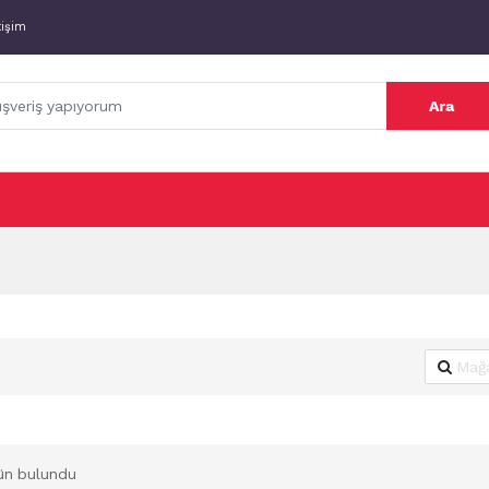
tişim
Ara
ün bulundu