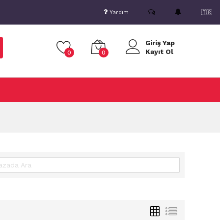
Yardım
🇹🇷
Giriş Yap
Kayıt Ol
0
0