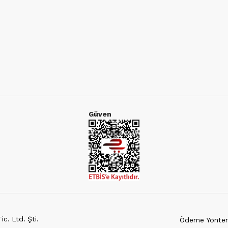
Güven
c. Ltd. Şti.
Ödeme Yöntem