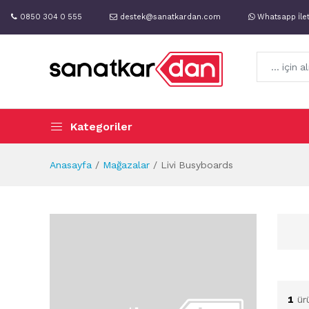
0850 304 0 555
destek@sanatkardan.com
Whatsapp İle
Kategoriler
Anasayfa
Mağazalar
Livi Busyboards
1
ür