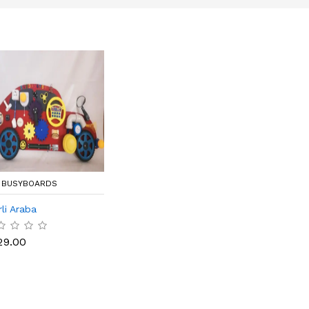
I BUSYBOARDS
rli Araba
29.00