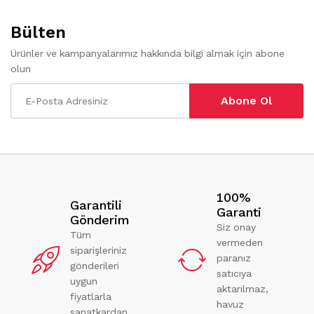
Bülten
Ürünler ve kampanyalarımız hakkında bilgi almak için abone
olun
Abone Ol
100%
Garantili
Garanti
Gönderim
Siz onay
Tüm
vermeden
siparişleriniz
paranız
gönderileri
satıcıya
uygun
aktarılmaz,
fiyatlarla
havuz
sanatkardan