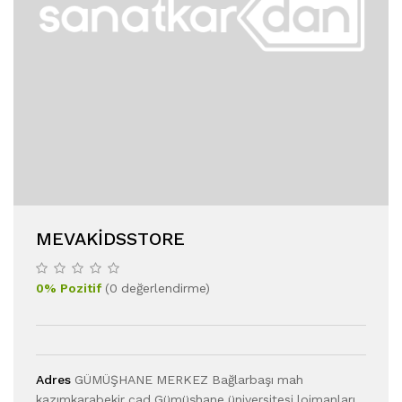
MEVAKIDSSTORE
0
%
Pozitif
(
0
değerlendirme
)
Adres
GÜMÜŞHANE MERKEZ Bağlarbaşı mah
kazımkarabekir cad Gümüşhane üniversitesi lojmanları