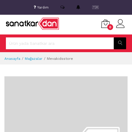
Yardım
🇹🇷
0
Anasayfa
Mağazalar
Mevakidsstore