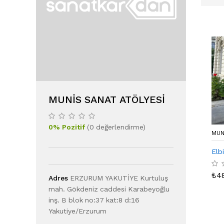
MUNIS SANAT ATÖLYESI
0
%
Pozitif
(
0
değerlendirme
)
MUN
Elb
₺
4
Adres
ERZURUM YAKUTİYE Kurtuluş
mah. Gökdeniz caddesi Karabeyoğlu
inş. B blok no:37 kat:8 d:16
Yakutiye/Erzurum