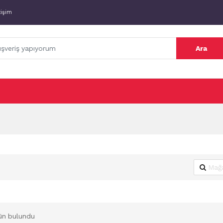
tişim
Ara
ün bulundu