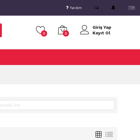
Yardım
🇹🇷
Giriş Yap
Kayıt Ol
0
0