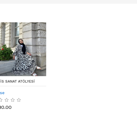
IS SANAT ATÖLYESI
ise
80.00