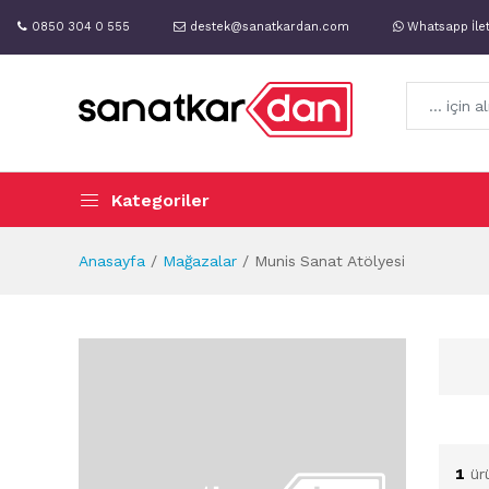
0850 304 0 555
destek@sanatkardan.com
Whatsapp İle
Kategoriler
Anasayfa
Mağazalar
Munis Sanat Atölyesi
1
ür