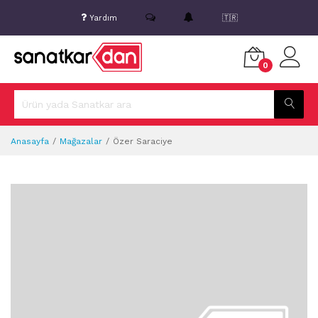
Yardım
🇹🇷
0
Anasayfa
Mağazalar
Özer Saraciye