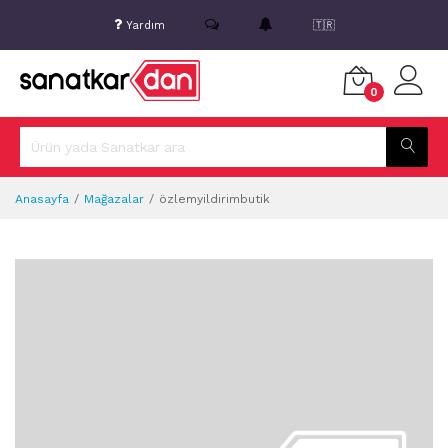
Yardım
🇹🇷
0
Anasayfa
Mağazalar
özlemyildirimbutik