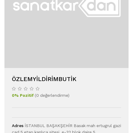
ÖZLEMYILDIRIMBUTIK
0
%
Pozitif
(
0
değerlendirme
)
Adres
İSTANBUL BAŞAKŞEHİR Basak mah ertugrul gazi
cad 5 etap kanlıca sitesi. e-32 blok daire 5