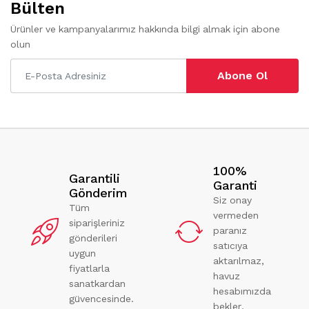
Bülten
Ürünler ve kampanyalarımız hakkında bilgi almak için abone
olun
Abone Ol
100%
Garantili
Garanti
Gönderim
Siz onay
Tüm
vermeden
siparişleriniz
paranız
gönderileri
satıcıya
uygun
aktarılmaz,
fiyatlarla
havuz
sanatkardan
hesabımızda
güvencesinde.
bekler.