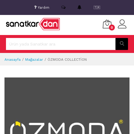
Yardım
🇹🇷
0
Anasayfa
Mağazalar
ÖZMODA COLLECTİON