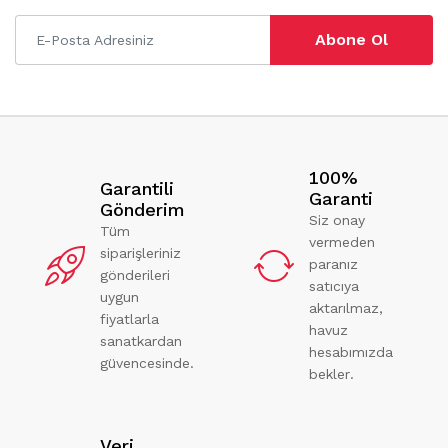
Abone Ol
100%
Garantili
Garanti
Gönderim
Siz onay
Tüm
vermeden
siparişleriniz
paranız
gönderileri
satıcıya
uygun
aktarılmaz,
fiyatlarla
havuz
sanatkardan
hesabımızda
güvencesinde.
bekler.
Veri