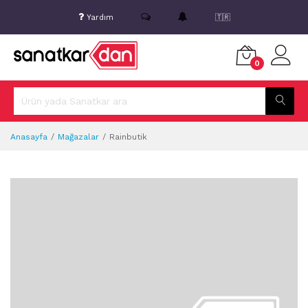
Yardım
🇹🇷
0
Anasayfa
Mağazalar
Rainbutik