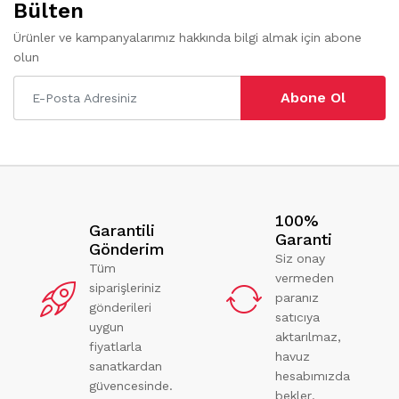
Bülten
Ürünler ve kampanyalarımız hakkında bilgi almak için abone
olun
Abone Ol
100%
Garantili
Garanti
Gönderim
Siz onay
Tüm
vermeden
siparişleriniz
paranız
gönderileri
satıcıya
uygun
aktarılmaz,
fiyatlarla
havuz
sanatkardan
hesabımızda
güvencesinde.
bekler.