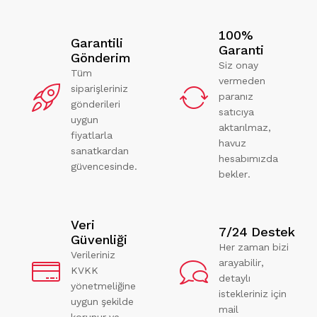
100%
Garantili
Garanti
Gönderim
Siz onay
Tüm
vermeden
siparişleriniz
paranız
gönderileri
satıcıya
uygun
aktarılmaz,
fiyatlarla
havuz
sanatkardan
hesabımızda
güvencesinde.
bekler.
Veri
7/24 Destek
Güvenliği
Her zaman bizi
Verileriniz
arayabilir,
KVKK
detaylı
yönetmeliğine
istekleriniz için
uygun şekilde
mail
korunur ve