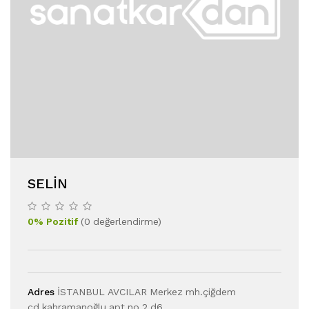
SELIN
0
%
Pozitif
(
0
değerlendirme
)
Adres
İSTANBUL AVCILAR Merkez mh.çiğdem
cd.kahramanoğlu apt.no 2 d6