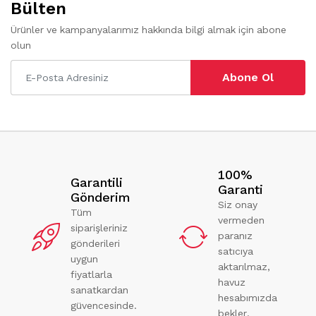
Bülten
Ürünler ve kampanyalarımız hakkında bilgi almak için abone
olun
Abone Ol
100%
Garantili
Garanti
Gönderim
Siz onay
Tüm
vermeden
siparişleriniz
paranız
gönderileri
satıcıya
uygun
aktarılmaz,
fiyatlarla
havuz
sanatkardan
hesabımızda
güvencesinde.
bekler.