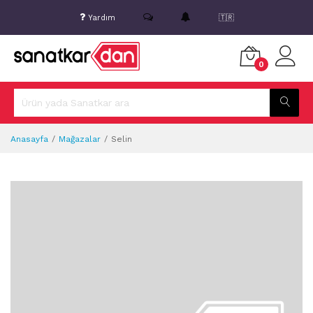
Yardım
🇹🇷
0
Anasayfa
Mağazalar
Selin