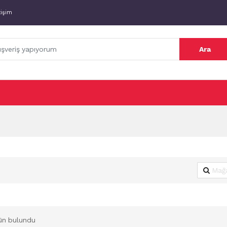
tişim
Ara
ün bulundu