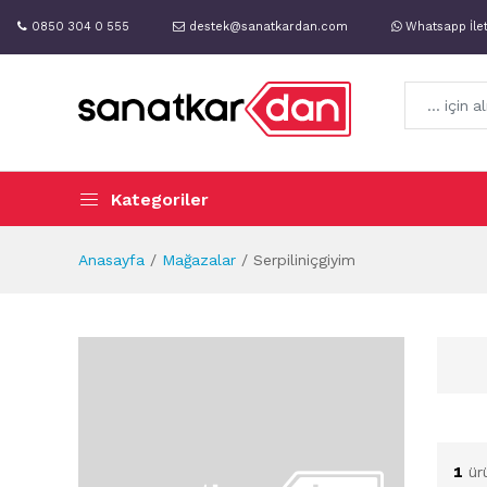
0850 304 0 555
destek@sanatkardan.com
Whatsapp İle
Kategoriler
Anasayfa
Mağazalar
Serpiliniçgiyim
1
ür