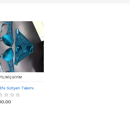
PILINIÇGIYIM
ife Sütyen Takımı
00.00