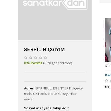
SERPILINIÇGIYIM
0
%
Pozitif
(
0
değerlendirme
)
SER
Kad
₺
1
Adres
İSTANBUL ESENYURT Üçevler
mah. 951 sok. No 3/ C Özyurtlar
nşehir
Sosyal medyada takip edin