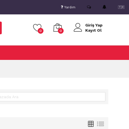
Yardım
🇹🇷
Giriş Yap
Kayıt Ol
0
0