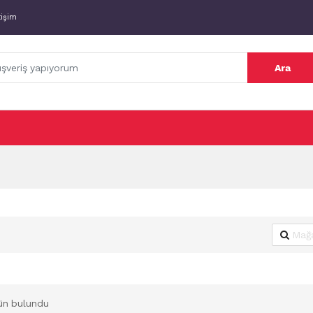
tişim
Ara
ün bulundu