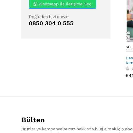
Whatsapp İle İletişime Geç
Doğrudan bizi arayın
0850 304 0 555
SHE
Des
Kır
₺
4
Bülten
Ürünler ve kampanyalarımız hakkında bilgi almak için ab