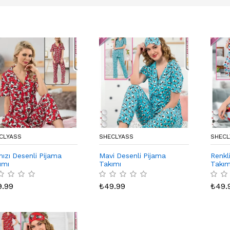
CLYASS
SHECLYASS
SHECL
mızı Desenli Pijama
Mavi Desenli Pijama
Renkl
ımı
Takımı
Takım
9.99
₺
49.99
₺
49.