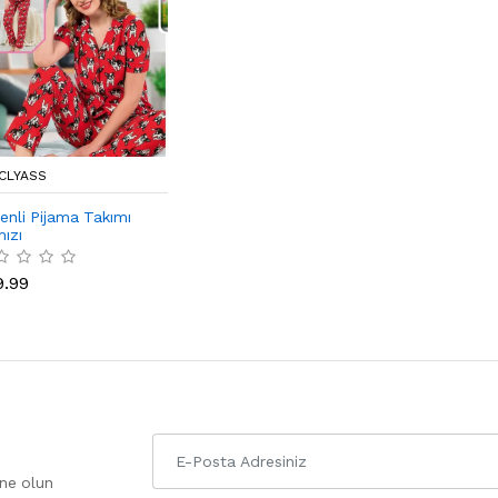
CLYASS
enli Pijama Takımı
mızı
9.99
one olun