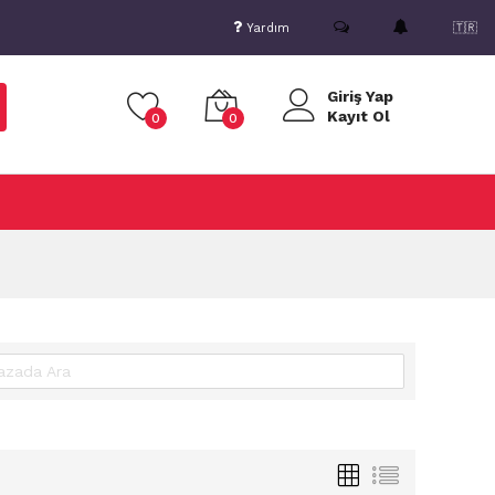
Yardım
🇹🇷
Giriş Yap
Kayıt Ol
0
0