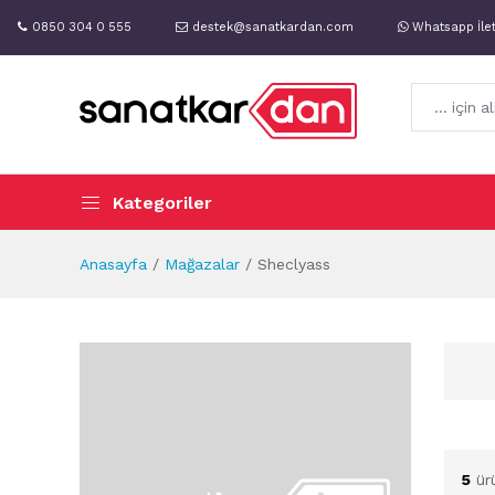
0850 304 0 555
destek@sanatkardan.com
Whatsapp İle
Kategoriler
Anasayfa
Mağazalar
Sheclyass
5
ür