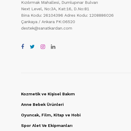
Kızılırmak Mahallesi, Dumlupınar Bulvarı
Next Level, No:3A, Kat:16, D.No:81
Bina Kodu: 26104396
Adres Kodu: 1208886026
Çankaya / Ankara PK:06520
destek@sanatkardan.com
Kozmetik ve Kişisel Bakım
Anne Bebek Ürünleri
Oyuncak, Film, Kitap ve Hobi
Spor Alet Ve Ekipmanları