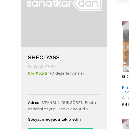
SHECLYASS
0
%
Pozitif
(
0
değerlendirme
)
SHE
Kır
Tak
Adres
İSTANBUL GÜNGÖREN Posta
₺
4
caddesi zeytinlik sokak no 4 d 2
Sosyal medyada takip edin