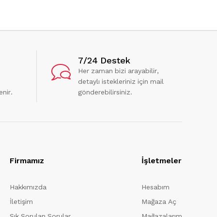
7/24 Destek
Her zaman bizi arayabilir,
detaylı istekleriniz için mail
enir.
gönderebilirsiniz.
Firmamız
İşletmeler
Hakkımızda
Hesabım
İletişim
Mağaza Aç
Sık Sorulan Sorular
Mağazalarım