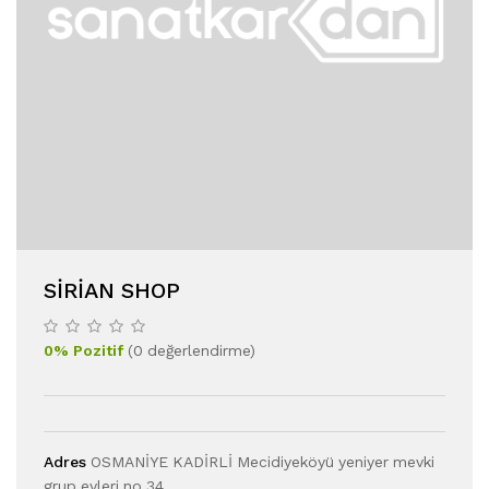
SIRIAN SHOP
0
%
Pozitif
(
0
değerlendirme
)
Adres
OSMANİYE KADİRLİ Mecidiyeköyü yeniyer mevki
grup evleri no 34