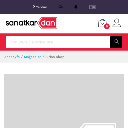
Yardım
🇹🇷
0
Anasayfa
Mağazalar
Sirian shop