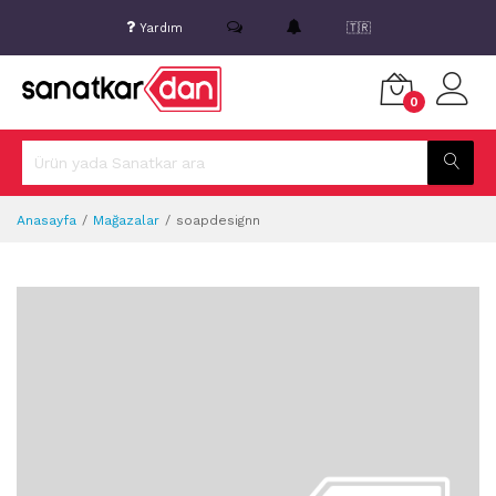
Yardım
🇹🇷
0
Anasayfa
Mağazalar
soapdesignn