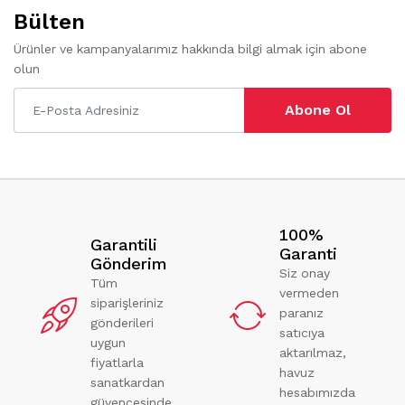
Bülten
Ürünler ve kampanyalarımız hakkında bilgi almak için abone
olun
Abone Ol
100%
Garantili
Garanti
Gönderim
Siz onay
Tüm
vermeden
siparişleriniz
paranız
gönderileri
satıcıya
uygun
aktarılmaz,
fiyatlarla
havuz
sanatkardan
hesabımızda
güvencesinde.