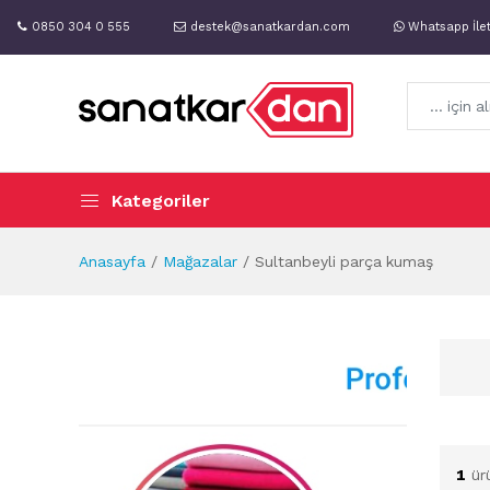
0850 304 0 555
destek@sanatkardan.com
Whatsapp İle
Kategoriler
Anasayfa
Mağazalar
Sultanbeyli parça kumaş
1
ür