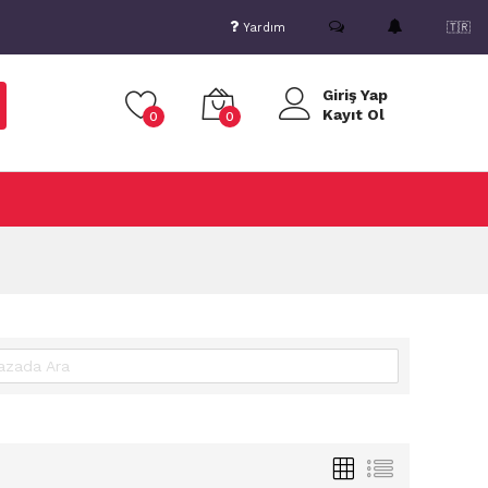
Yardım
🇹🇷
Giriş Yap
Kayıt Ol
0
0