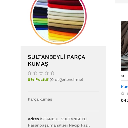
SULTANBEYLI PARÇA
KUMAŞ
SUL
0
%
Pozitif
(
0
değerlendirme
)
Ku
Parça kumaş
₺
4
Adres
İSTANBUL SULTANBEYLİ
Hasanpaşa mahallesi Necip Fazıl