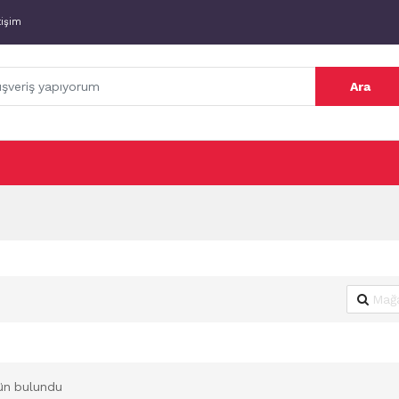
tişim
Ara
ün bulundu