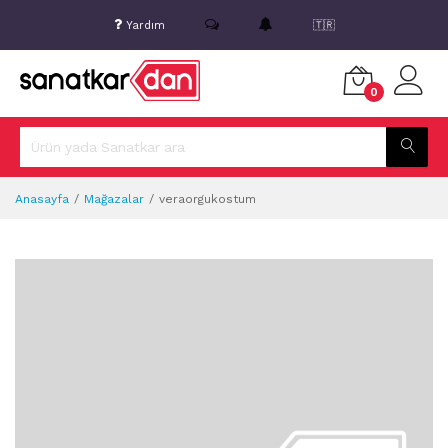
Yardım
🇹🇷
0
Anasayfa
Mağazalar
veraorgukostum