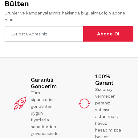
Bülten
Ürünler ve kampanyalarımız hakkında bilgi almak için abone
olun
Abone Ol
100%
Garantili
Garanti
Gönderim
Siz onay
Tüm
vermeden
siparişleriniz
paranız
gönderileri
satıcıya
uygun
aktarılmaz,
fiyatlarla
havuz
sanatkardan
hesabımızda
güvencesinde.
bekler.