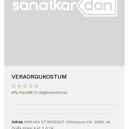
VERAORGUKOSTUM
0
%
Pozitif
(
0
değerlendirme
)
Adres
ANKARA ETİMESGUT Ahimesud mh. 1890. sk
Doğa sitesi Kat:3 d:14