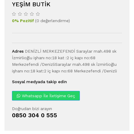
YEŞIM BUTIK
0
%
Pozitif
(
0
değerlendirme
)
Adres
DENİZLİ MERKEZEFENDİ Saraylar mah.498 sk
İzmirlioğlu işhanı no:18 kat :2 iç kapı no:68
Merkezefendi /DenizliSaraylar mah.498 sk İzmirlioğlu
işhanı no:18 kat:2 iç kapı no:68 Merkezefendi /Denizli
Sosyal medyada takip edin
Whatsapp İle İletişime Geç
Doğrudan bizi arayın
0850 304 0 555