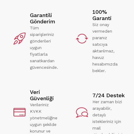
100%
Garantili
Garanti
Gönderim
Siz onay
Tüm
vermeden
siparişleriniz
paranız
gönderileri
satıcıya
uygun
aktarılmaz,
fiyatlarla
havuz
sanatkardan
hesabımızda
güvencesinde.
bekler.
Veri
7/24 Destek
Güvenliği
Her zaman bizi
Verileriniz
arayabilir,
KVKK
detaylı
yönetmeliğine
istekleriniz için
uygun şekilde
mail
korunur ve