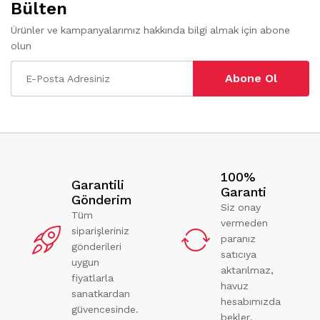
Bülten
Ürünler ve kampanyalarımız hakkında bilgi almak için abone
olun
Abone Ol
100%
Garantili
Garanti
Gönderim
Siz onay
Tüm
vermeden
siparişleriniz
paranız
gönderileri
satıcıya
uygun
aktarılmaz,
fiyatlarla
havuz
sanatkardan
hesabımızda
güvencesinde.
bekler.