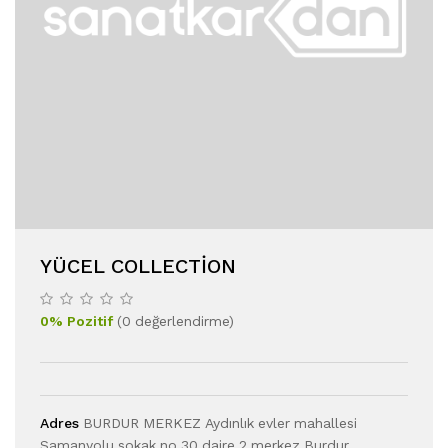
YÜCEL COLLECTION
0
%
Pozitif
(
0
değerlendirme
)
Adres
BURDUR MERKEZ Aydınlık evler mahallesi
Samanyolu sokak no 30 daire 2 merkez Burdur