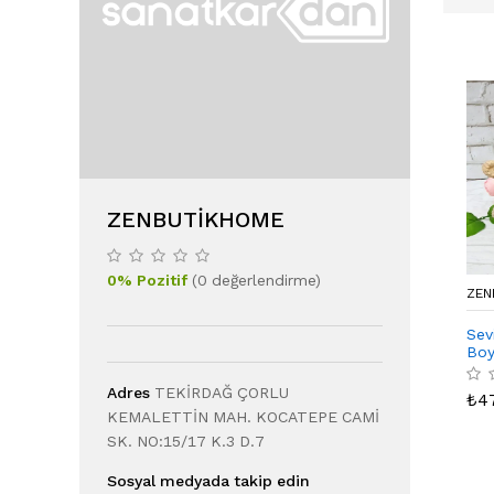
ZENBUTIKHOME
0
%
Pozitif
(
0
değerlendirme
)
ZEN
Sevi
Boy
Adres
TEKİRDAĞ ÇORLU
₺
4
KEMALETTİN MAH. KOCATEPE CAMİ
SK. NO:15/17 K.3 D.7
Sosyal medyada takip edin