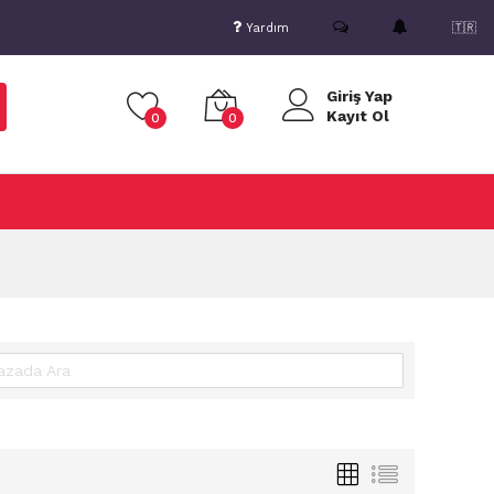
Yardım
🇹🇷
Giriş Yap
Kayıt Ol
0
0