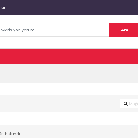
tişim
Ara
ün bulundu