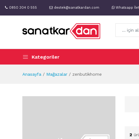
0850 304 0 555
destek@sanatkardan.com
Whatsapp İle
Kategoriler
Anasayfa
Mağazalar
zenbutikhome
2
ür