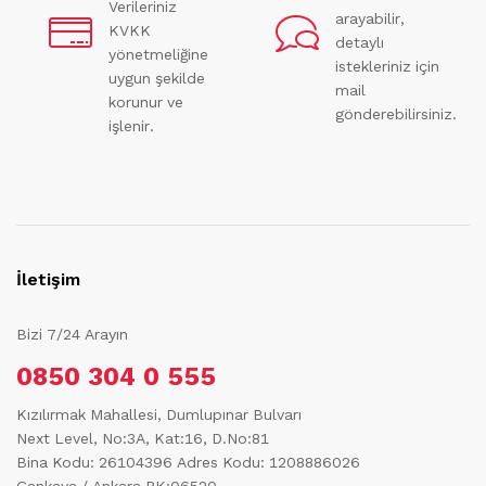
Verileriniz
arayabilir,
KVKK
detaylı
yönetmeliğine
istekleriniz için
uygun şekilde
mail
korunur ve
gönderebilirsiniz.
işlenir.
İletişim
Bizi 7/24 Arayın
0850 304 0 555
Kızılırmak Mahallesi, Dumlupınar Bulvarı
Next Level, No:3A, Kat:16, D.No:81
Bina Kodu: 26104396
Adres Kodu: 1208886026
Çankaya / Ankara PK:06520