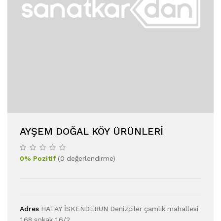
AYŞEM DOĞAL KÖY ÜRÜNLERİ
0
%
Pozitif
(
0
değerlendirme
)
Adres
HATAY İSKENDERUN Denizciler çamlık mahallesi
168 sokak 16/2