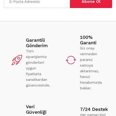
Abone Ol
100%
Garantili
Garanti
Gönderim
Siz onay
Tüm
vermeden
siparişleriniz
paranız
gönderileri
satıcıya
uygun
aktarılmaz,
fiyatlarla
havuz
sanatkardan
hesabımızda
güvencesinde.
bekler.
Veri
7/24 Destek
Güvenliği
Her zaman bizi