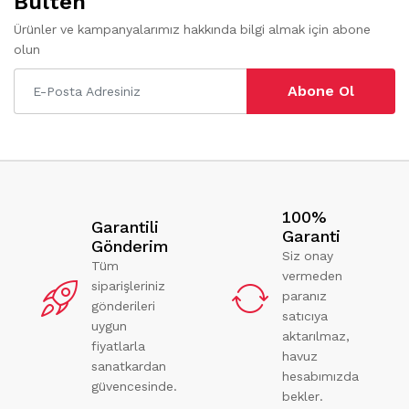
Bülten
Ürünler ve kampanyalarımız hakkında bilgi almak için abone
olun
Abone Ol
100%
Garantili
Garanti
Gönderim
Siz onay
Tüm
vermeden
siparişleriniz
paranız
gönderileri
satıcıya
uygun
aktarılmaz,
fiyatlarla
havuz
sanatkardan
hesabımızda
güvencesinde.
bekler.